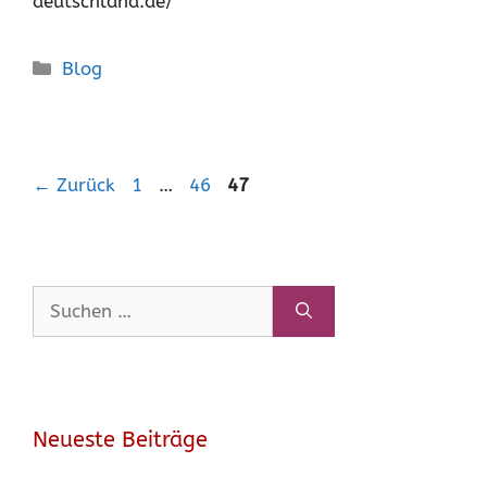
deutschland.de/
Kategorien
Blog
Seite
Seite
Seite
←
Zurück
1
…
46
47
Suchen
nach:
Neueste Beiträge