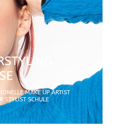
RSTYLING
SE
IONELLE MAKE UP ARTIST
R STYLIST SCHULE