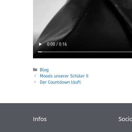
Kategorien
Blog
Moods unserer Schüler II
Der Countdown läuft
Infos
Soci