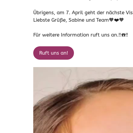
Übrigens, am 7. April geht der nächste Vis
Liebste Grüße, Sabine und Team🧡❤️🧡
Für weitere Information ruft uns an.‼️☎️‼️
Ruft uns an!