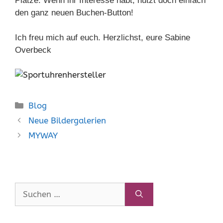
Plätze. Wenn ihr Interesse habt,
nutzt doch einfach
den ganz neuen Buchen-Button!
Ich freu mich auf euch. Herzlichst, eure Sabine
Overbeck
Kategorien
Blog
Neue Bildergalerien
MYWAY
Suchen
nach: